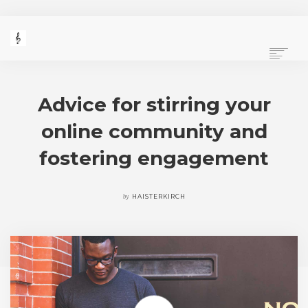
PROGRAMME
PRESSESTIMMEN
Advice for stirring your
PORTRAITS
online community and
VIDEO GALERIE
BÜCHER UND CDS
fostering engagement
IMPRESSUM / KONTAKT
STARTSEITE
by
HAISTERKIRCH
SEARCH