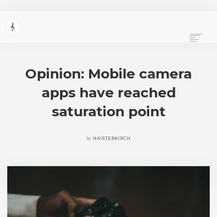
PROGRAMME
PRESSESTIMMEN
Opinion: Mobile camera
PORTRAITS
apps have reached
VIDEO GALERIE
BÜCHER UND CDS
saturation point
IMPRESSUM / KONTAKT
STARTSEITE
by
HAISTERKIRCH
SEARCH